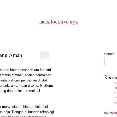
factsflocklive.xyz
yang Aman
Search
a perubahan besar dalam industri
semakin diminati adalah permainan
Recen
atu platform permainan digital
S
arik, aman, dan praktis. Platform
T
yang dapat diakses melalui
S
E
S
a menyediakan hiburan fleksibel
na saja. Dengan dukungan teknologi
top casi