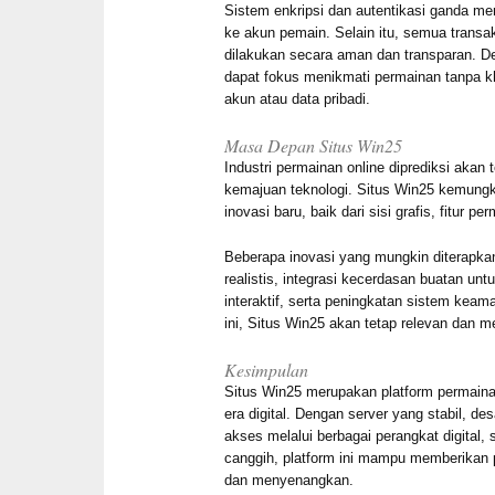
Sistem enkripsi dan autentikasi ganda 
ke akun pemain. Selain itu, semua transa
dilakukan secara aman dan transparan. 
dapat fokus menikmati permainan tanpa k
akun atau data pribadi.
Masa Depan Situs Win25
Industri permainan online diprediksi akan
kemajuan teknologi. Situs Win25 kemung
inovasi baru, baik dari sisi grafis, fitur
Beberapa inovasi yang mungkin diterapkan
realistis, integrasi kecerdasan buatan un
interaktif, serta peningkatan sistem keam
ini, Situs Win25 akan tetap relevan dan 
Kesimpulan
Situs Win25 merupakan platform permaina
era digital. Dengan server yang stabil, 
akses melalui berbagai perangkat digital
canggih, platform ini mampu memberika
dan menyenangkan.