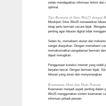
selalu mendapatkan informasi terkini da
optimal.
Tips Bermain di Situs Win25 dengan B
Meskipun Situs Win25 menawarkan hibur
tetap perlu bermain secara bijak. Mengat
penting agar hiburan digital tidak menggang
Selain itu, memahami aturan dan mekani
sangat dianjurkan. Dengan memahami car
memaksimalkan pengalaman bermain dan 
dapat merugikan.
Penggunaan koneksi internet yang stabil 
berjalan lancar. Dengan bermain bijak, Si
hiburan yang aman dan menyenangkan.
Keamanan Akun dan Data Pemain
Keamanan menjadi aspek penting dalam pl
Win25 menggunakan sistem keamanan can
informasi pribadi pemain.