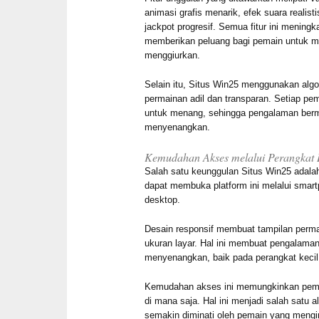
animasi grafis menarik, efek suara realist
jackpot progresif. Semua fitur ini mening
memberikan peluang bagi pemain untuk m
menggiurkan.
Selain itu, Situs Win25 menggunakan alg
permainan adil dan transparan. Setiap pe
untuk menang, sehingga pengalaman berm
menyenangkan.
Kemudahan Akses melalui Perangkat D
Salah satu keunggulan Situs Win25 adal
dapat membuka platform ini melalui smar
desktop.
Desain responsif membuat tampilan perma
ukuran layar. Hal ini membuat pengalam
menyenangkan, baik pada perangkat keci
Kemudahan akses ini memungkinkan pema
di mana saja. Hal ini menjadi salah satu
semakin diminati oleh pemain yang mengin