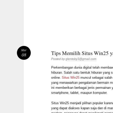
Mar
Tips Memilih Situs Win25 
08
Posted by
glentoby3@gmail.com
Perkembangan dunia digital telah membaw
hiburan. Salah satu bentuk hiburan yang 
online.
Situs Win25
muncul sebagai salah s
yang menawarkan pengalaman bermain men
ini memberikan berbagai jenis permainan 
smartphone, tablet, maupun komputer.
Situs Win25 menjadi pilihan populer karen
yang dapat diakses kapan saja dan di ma